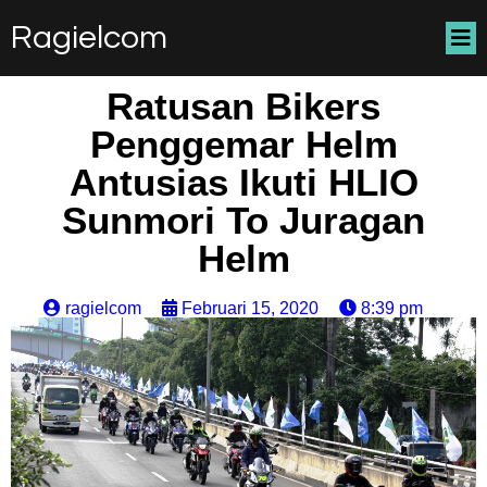
Ragielcom
Ratusan Bikers
Penggemar Helm
Antusias Ikuti HLIO
Sunmori To Juragan
Helm
ragielcom
Februari 15, 2020
8:39 pm