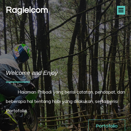
Ragielcom
Welcome and Enjoy
Halaman Pribadi yang berisi catatan, pendapat, dan
beberapa hal tentang hobi yang dilakukan, serta berisi
Portofolio.
Portofolio